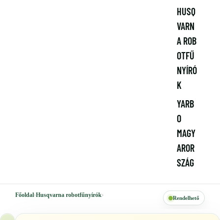
HUSQ
VARN
A ROB
OTFŰ
NYÍRÓ
K
YARB
O
MAGY
AROR
SZÁG
Főoldal
›
Husqvarna robotfűnyírók
›
Rendelhető