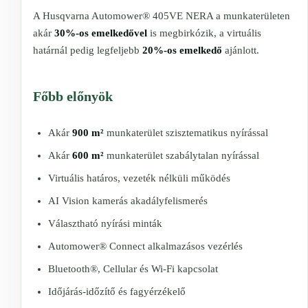
A Husqvarna Automower® 405VE NERA a munkaterületen
akár
30%-os emelkedővel
is megbirkózik, a virtuális
határnál pedig legfeljebb
20%-os emelkedő
ajánlott.
Főbb előnyök
Akár
900 m²
munkaterület szisztematikus nyírással
Akár
600 m²
munkaterület szabálytalan nyírással
Virtuális határos, vezeték nélküli működés
AI Vision kamerás akadályfelismerés
Választható nyírási minták
Automower® Connect alkalmazásos vezérlés
Bluetooth®, Cellular és Wi-Fi kapcsolat
Időjárás-időzítő és fagyérzékelő