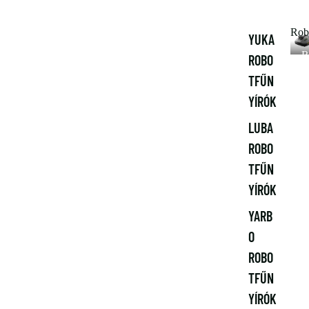
Rob
YUKA
R
ROBO
o
TFŰN
b
o
YÍRÓK
tf
ű
LUBA
n
ROBO
y
ír
TFŰN
ó
YÍRÓK
k
YARB
O
ROBO
TFŰN
YÍRÓK