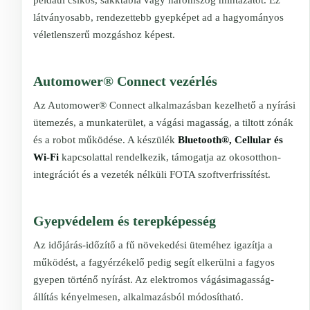
látványosabb, rendezettebb gyepképet ad a hagyományos
véletlenszerű mozgáshoz képest.
Automower® Connect vezérlés
Az Automower® Connect alkalmazásban kezelhető a nyírási
ütemezés, a munkaterület, a vágási magasság, a tiltott zónák
és a robot működése. A készülék
Bluetooth®, Cellular és
Wi-Fi
kapcsolattal rendelkezik, támogatja az okosotthon-
integrációt és a vezeték nélküli FOTA szoftverfrissítést.
Gyepvédelem és terepképesség
Az időjárás-időzítő a fű növekedési üteméhez igazítja a
működést, a fagyérzékelő pedig segít elkerülni a fagyos
gyepen történő nyírást. Az elektromos vágásimagasság-
állítás kényelmesen, alkalmazásból módosítható.