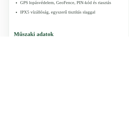
GPS lopásvédelem, GeoFence, PIN-kód és riasztás
IPX5 vízállóság, egyszerű tisztítás slaggal
Műszaki adatok
Modell:
Husqvarna Automower® 405VE NERA
899.900 Ft
Cikkszám:
970 81 99-11
Munkaterület:
akár 900 m² szisztematikus nyírással
Szabálytalan nyírási kapacitás:
akár 600 m²
Vágási szélesség:
22 cm
Vágási magasság:
20–55 mm
Nyírási idő egy töltéssel:
kb. 110 perc
Töltési idő:
kb. 110 perc
Zajszint:
60 dB(A)