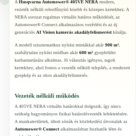
A
Husqvarna Automower® 405VE NERA
modern,
vezeték nélküli robotfűnyíró kisebb és közepes kertekhez. A
NERA sorozat rugalmas virtuális határos működését, az
Automower® Connect alkalmazásos vezérlést és az új
generációs
AI Vision kamerás akadályfelismerést
kínálja.
A modell szisztematikus nyírási mintákkal akár
900 m²
,
szabálytalan nyírási módban akár
600 m²
gyepfelület
karbantartására alkalmas. Jó választás igényes, tagolt
kertekhez, ahol fontos a vezeték nélküli telepítés, a rendezett
gyepkép és az okos akadályfelismerés.
Vezeték nélküli működés
A 405VE NERA virtuális határokkal dolgozik, így nincs
szükség hagyományos fizikai határolóvezeték lefektetésére.
A munkaterületek, tiltott zónák és közlekedési útvonalak az
Automower® Connect
alkalmazásban hozhatók létre és