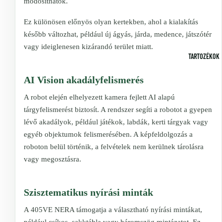
módosíthatók.
Ez különösen előnyös olyan kertekben, ahol a kialakítás
később változhat, például új ágyás, járda, medence, játszótér
vagy ideiglenesen kizárandó terület miatt.
TARTOZÉKOK
AI Vision akadályfelismerés
A robot elején elhelyezett kamera fejlett AI alapú
tárgyfelismerést biztosít. A rendszer segíti a robotot a gyepen
lévő akadályok, például játékok, labdák, kerti tárgyak vagy
egyéb objektumok felismerésében. A képfeldolgozás a
roboton belül történik, a felvételek nem kerülnek tárolásra
vagy megosztásra.
Szisztematikus nyírási minták
A 405VE NERA támogatja a választható nyírási mintákat,
például csíkos, sakktábla vagy háromszög mintázatot. Ez