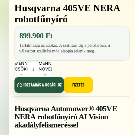
Husqvarna 405VE NERA
robotfűnyíró
899.900 Ft
Tartalmazza az adókat. A szállítási díj a pénztárban, a
választott szállítási mód alapján jelenik meg.
MENNYISÉG
MENNYISÉG
CSÖKKENTÉSE
NÖVELÉSE
HOZZÁADÁS A KOSÁRHOZ
FIZETÉS
Husqvarna Automower® 405VE
NERA robotfűnyíró AI Vision
akadályfelismeréssel